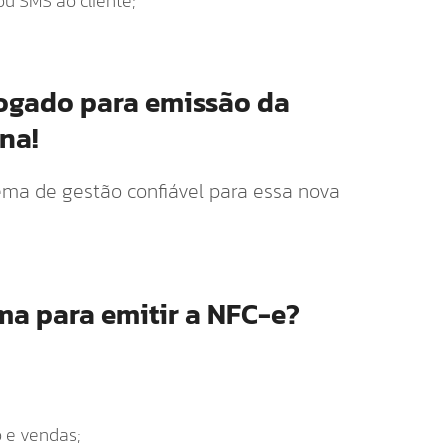
ou SMS ao cliente;
ogado para emissão da
na!
ema de gestão confiável para essa nova
ma para emitir a NFC-e?
;
o e vendas;