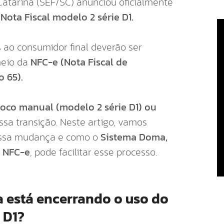
Catarina (SEF/SC) anunciou oficialmente
 Nota Fiscal modelo 2 série D1.
s ao consumidor final deverão ser
meio da
NFC-e (Nota Fiscal de
 65).
loco manual (modelo 2 série D1) ou
essa transição. Neste artigo, vamos
dessa mudança e como o
Sistema Doma,
a NFC-e
, pode facilitar esse processo.
a está encerrando o uso do
 D1?