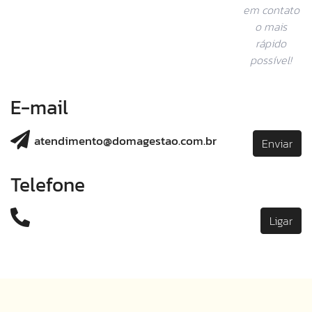
em contato
o mais
rápido
possível!
E-mail
atendimento@domagestao.com.br
Enviar
Telefone
Ligar